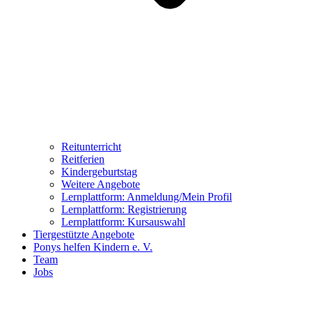
Reitunterricht
Reitferien
Kindergeburtstag
Weitere Angebote
Lernplattform: Anmeldung/Mein Profil
Lernplattform: Registrierung
Lernplattform: Kursauswahl
Tiergestützte Angebote
Ponys helfen Kindern e. V.
Team
Jobs