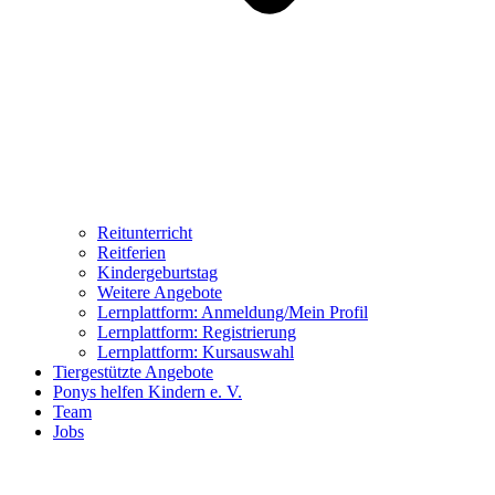
Reitunterricht
Reitferien
Kindergeburtstag
Weitere Angebote
Lernplattform: Anmeldung/Mein Profil
Lernplattform: Registrierung
Lernplattform: Kursauswahl
Tiergestützte Angebote
Ponys helfen Kindern e. V.
Team
Jobs